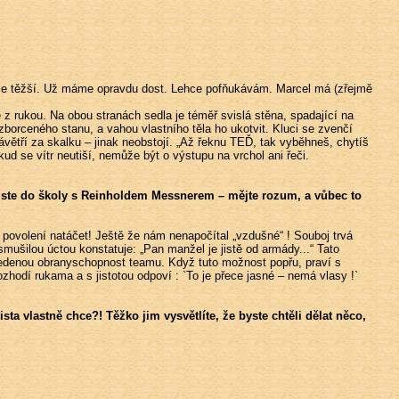
ále těžší. Už máme opravdu dost. Lehce pofňukávám. Marcel má (zřejmě
 je z rukou. Na obou stranách sedla je téměř svislá stěna, spadající na
rceného stanu, a vahou vlastního těla ho ukotvit. Kluci se zvenčí
ětří za skalku – jinak neobstojí. „Až řeknu TEĎ, tak vyběhneš, chytíš
 se vítr neutiší, nemůže být o výstupu na vrchol ani řeči.
i jste do školy s Reinholdem Messnerem – mějte rozum, a vůbec to
povolení natáčet! Ještě že nám nenapočítal „vzdušné“ ! Souboj trvá
mušilou úctou konstatuje: „Pan manžel je jistě od armády...“ Tato
dvedenou obranyschopnost teamu. Když tuto možnost popřu, praví s
hodí rukama a s jistotou odpoví : `To je přece jasné – nemá vlasy !`
sta vlastně chce?! Těžko jim vysvětlíte, že byste chtěli dělat něco,