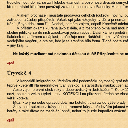
tropické noci, do níž se za hluboké vážnosti a pozornosti dvaceti čer
kterou místní křesťané považují za radostnou oslavu Panenky Marie. Te
…Vlakem procházejí neustále prodavači čehokoli (cukroví, noviny, bu
zatřesou, a žádají příspěvek. Vašek spí jako vždycky tvrdě, a já nemá
frází: „Saya tidak mau !“ – Nechci, nemám zájem, odpal! Konečně odcházej
…V příštím okamžiku rána jako z děla, a z rozbitého okna nad mou hl
skelné jehličky se do nich zasekávají jedna radost. Další kámen prolet
flakónek s parfémem a náplast, a ošetřuje mne. Naštěstí se nic vážnéh
vedlejšího vagónu, a ptá se, kde je ta zraněná bílá žena. Tichá pošta z
– jiný kraj….
Ne každý muzikant má nevinnou dětskou duši! Přizpůsobte se mís
zpět
Úryvek č. 4
...V kanceláři imigračního úředníka visí podomácku vyrobený graf náv
teprve květen
!!!
Na úředníkově tváři vyskočila starostlivá vráska: „Jen 
Absolvujeme první stisk ruky s doopravdickým „kotekáčem“. Kotekáč j
nazí, pouze s velkou tykví – tzv. KOTEKOU na přirození. Jedná se vlast
větší koteka.
Muž, který na sebe opravdu dbá, má koteku trčící až do výše brady,
Ženy nosí suknice z trávy nebo stromové kůry a především jakousi v
batáty a také dřevo na rozdělání ohně, neboť to je zde kupodivu vzácné. 
zpět