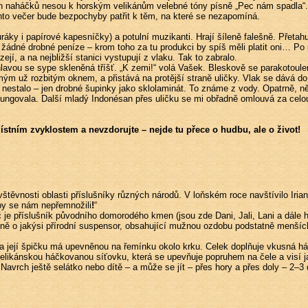
ných naháčků nesou k horským velikánům velebné tóny písně „Pec nám spadla“
nto večer bude bezpochyby patřit k těm, na které se nezapomíná.
ráky i papírové kapesníčky) a potulní muzikanti. Hrají šíleně falešně. Přeta
m žádné drobné peníze – krom toho za tu produkci by spíš měli platit oni…
í, a na nejbližší stanici vystupují z vlaku. Tak to zabralo.
avou se sype skleněná tříšť. „K zemi!“ volá Vašek. Bleskově se parakotoulem
í mým už rozbitým oknem, a přistává na protější straně uličky. Vlak se dáv
o nestalo – jen drobné šupinky jako sklolaminát. To známe z vody. Opatrně,
afungovala. Další mladý Indonésan přes uličku se mi obřadně omlouvá za celou
tním zvyklostem a nevzdorujte – nejde tu přece o hudbu, ale o život!
štěvnosti oblasti příslušníky různých národů. V loňském roce navštívilo Irian
aby se nám nepřemnožili
!
“
e příslušník původního domorodého kmen (jsou zde Dani, Jali, Lani a dále h
ně o jakýsi přírodní suspensor, obsahující mužnou ozdobu podstatně menších
 a její špičku má upevněnou na řemínku okolo krku. Celek doplňuje vkusná há
elikánskou háčkovanou síťovku, která se upevňuje popruhem na čele a visí ja
Navrch ještě selátko nebo dítě – a může se jít – přes hory a přes doly – 2–3 