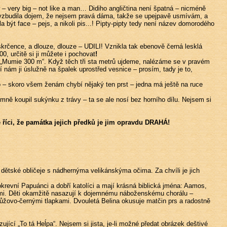
– very big – not like a man… Didiho angličtina není špatná – nicméně
h vzbudila dojem, že nejsem pravá dáma, takže se upejpavě usmívám, a
a být face – pejs, a nikoli pis...! Pipty-pipty tedy není název domorodého
skrčence, a dlouze, dlouze – UDILI! Vznikla tak ebenově černá lesklá
0, určitě si ji můžete i pochovat
!
m „Mumie 300 m“. Když těch tři sta metrů ujdeme, nalézáme se v pravém
ám ji úslužně na špalek uprostřed vesnice – prosím, tady je to,
o – skoro všem ženám chybí nějaký ten prst – jedna má ještě na ruce
 mně koupil sukýnku z trávy – ta se ale nosí bez horního dílu. Nejsem si
e říci, že památka jejich předků je jim opravdu DRAHÁ!
ětské obličeje s nádhernýma velikánskýma očima. Za chvíli je jich
krevní Papuánci a dobří katolíci a mají krásná biblická jména: Aamos,
ěmi. Děti okamžitě nasazují k dojemnému náboženskému chorálu –
růžovo-černými tlapkami. Dvouletá Belina okusuje matčin prs a radostně
cí „To tá Heĺpa“. Nejsem si jista, je-li možné předat obrázek deštivé