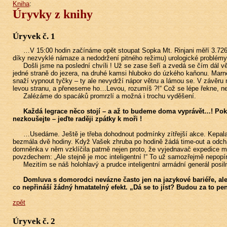
Kniha
:
Úryvky z knihy
Úryvek č. 1
…V 15:00 hodin začínáme opět stoupat Sopka Mt. Rinjani měří 3.726
díky nezvyklé námaze a nedodržení pitného režimu) urologické probl
Došli jsme na poslední chvíli ! Už se zase šeří a zvedá se čím dál vět
jedné straně do jezera, na druhé kamsi hluboko do úzkého kaňonu. Marn
snaží vypnout tyčky – ty ale nevydrží nápor větru a lámou se. V závěru
levou stranu, a přeneseme ho…Levou, rozumíš ?!“ Což se lépe řekne, než
Zalézáme do spacáků promrzlí a možná i trochu vyděšení.
Každá legrace něco stojí – a až to budeme doma vyprávět…! Poku
nezkoušejte – jeďte raději zpátky k moři !
…Usedáme. Ještě je třeba dohodnout podmínky zítřejší akce. Kepala 
bezmála dvě hodiny. Když Vašek zhruba po hodině žádá time-out a odchází
domněnka v něm vzklíčila patrně nejen proto, že vyjednavač expedice m
povzdechem: „Ale stejně je moc inteligentní !“ To už samozřejmě nepopír
Mezitím se náš holohlavý a prudce inteligentní armádní generál posi
Domluva s domorodci nevázne často jen na jazykové bariéře, ale sp
co nepřináší žádný hmatatelný efekt. „Dá se to jíst? Budou za to p
zpět
Úryvek č. 2