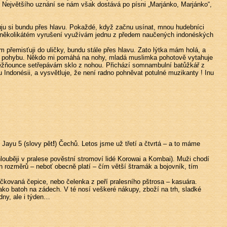
. Největšího uznání se nám však dostává po písni „Marjánko, Marjánko“,
huju si bundu přes hlavu. Pokaždé, když začnu usínat, mnou hudebníci
 Po několikátém vyrušení využívám jednu z předem naučených indonéských
 přemisťuji do uličky, bundu stále přes hlavu. Zato lýtka mám holá, a
á do pohybu. Někdo mi pomáhá na nohy, mladá muslimka pohotově vytahuje
 něžňounce setřepávám sklo z nohou. Přichází somnambulní batůžkář z
 Indonésii, a vysvětluje, že není radno pohněvat potulné muzikanty ! Inu
 Jayu 5 (slovy pět
!
) Čechů. Letos jsme už třetí a čtvrtá – a to máme
louběji v pralese pověstní stromoví lidé Korowai a Kombai). Muži chodí
 rozměrů – neboť obecně platí – čím větší štramák a bojovník, tím
čkovaná čepice, nebo čelenka z peří pralesního pštrosa – kasuára.
ko batoh na zádech. V té nosí veškeré nákupy, zboží na trh, sladké
dny, ale i týden…