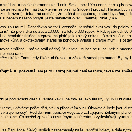
 snídani, a nadšeně komentuje :“Look, Sasa, look ! You can see his pis now 
 že se jedná o ten nástroj, kterým se pissing (močení) provádí. Nerada byc
měj river (tj. řeka), mi dochází, že ta část orangutána, o které byla řeč, měl
me si během našeho pobytu ještě několikrát ověřili, neumějí říkat „f a v“…
proslulou mumii. Donedávna se totiž význační nebožtíci svazovali do polohy 
nis“. Za prohlídku se žádá 10.000, za foto 5.000 rupek. A kdybyste dali 50.00
 na hrbolaté silničce, a vpravo na plotě je komický odkaz – šipka s nápise
ové kůry, a okotekovaný stařešina pohotově vynáší z chýše mumii. Postaví n
l zrovna smířeně – má ve tváři děsivý úšklebek…Vůbec se tu asi nežije snadn
acelenou ránou.
ní večer ukáže. Tomu tedy říkám obětavost a zároveň smysl pro humor
!
Byl by i
ejmě JE posvátná, ale je to i zdroj příjmů celé vesnice, takže lze směl
je podvečerní déšť a vaříme kávu. Ze tmy se jako hrášky vylupují buclaté d
jeme, udáváme počet dětí, věk a především víru. Obyvatelé Ibele jsou čisto
 sbližuje národy“. Pod dojmem tropické vegetace zahajujeme Zelenými plán
žasně silné. Chlapečci zpívají s nesmírným zanícením a vytleskávají rytmus 
za Papuánce. Velký úspěch zaznamenaly naše vánoční koledy a dále rytmizují