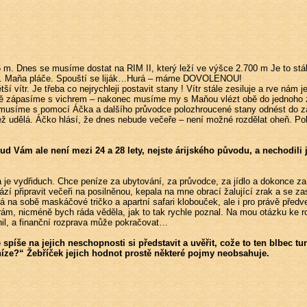
 m. Dnes se musíme dostat na RIM II, který leží ve výšce 2.700 m Je to st
émy. Maňa pláče. Spouští se liják…Hurá – máme DOVOLENOU!
ší vítr. Je třeba co nejrychleji postavit stany ! Vítr stále zesiluje a rve nám
ě zápasíme s vichrem – nakonec musíme my s Maňou vlézt obě do jednoho zbo
 musíme s pomocí Áčka a dalšího průvodce polozhroucené stany odnést do záv
 udělá. Áčko hlásí, že dnes nebude večeře – není možné rozdělat oheň. Pokud
d Vám ale není mezi 24 a 28 lety, nejste árijského původu, a nechodil
je vydřiduch. Chce peníze za ubytování, za průvodce, za jídlo a dokonce za 
 připravit večeři na posilněnou, kepala na mne obrací žalující zrak a se zas
á na sobě maskáčové tričko a apartní safari klobouček, ale i pro právě pře
ám, nicméně bych ráda věděla, jak to tak rychle poznal. Na mou otázku ke roz
lnil, a finanční rozprava může pokračovat…
íše na jejich neschopnosti si představit a uvěřit, cože to ten blbec turi
eníze?“ Žebříček jejich hodnot prostě některé pojmy neobsahuje.