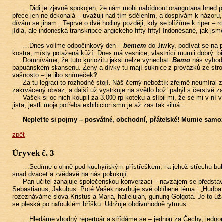
…Didi je zjevně spokojen, že nám mohl nabídnout orangutana hned po
přece jen ne dokonalá – uvažuji nad tím sdělením, a dospívám k názoru,
dívám se jinam…Teprve o dvě hodiny později, kdy se blížíme k riper – rozu
jídla, ale indonéská transkripce angického fifty-fifty! Indonésané, jak js
…Dnes volíme odpočinkový den –
bemem
do Jiwiky, podívat se na 
kostra, místy potažená kůží. Dnes má vesnice, vlastnící mumii dobrý „biz
Domníváme, že tuto kuriozitu jaksi nelze vynechat.
Bemo
nás vyhodí
papuánském skansenu. Ženy a dívky tu mají suknice z provázků ze strom
vašnosto – je libo snímeček
?
Za tu legraci to rozhodně stojí. Náš černý nebožtík zřejmě neumíra
zakrvácený obvaz, a další už vystrkuje na světlo boží pahýl s čerstvě z
Vašek si od nich koupil za 3.000 rp koteku a slíbil mi, že se mi v 
jista, jestli moje potřeba exhibicionismu je až zas tak silná…
Nepleťte si pojmy – posvátné, obchodní, přátelské! Mumie samozř
zpět
Úryvek č. 3
…Sedíme u ohně pod kuchyňským přístřeškem, na jehož střechu bubnu
snad dvacet a zvědavě na nás pokukují.
Pan učitel zahajuje společenskou konverzaci – navzájem se představu
Sebastianus, Jakubus. Poté Vašek navrhuje své oblíbené téma : „Hudba
rozeznáváme slova Kristus a Maria, hallelujah, gunung Golgota. Je to ú
se pleská po nafouklém bříšku. Udržuje obdivuhodně rytmus.
…Hledáme vhodný repertoár a střídáme se – jednou za Čechy, jednou 